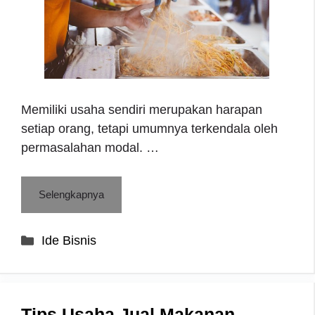
Memiliki usaha sendiri merupakan harapan
setiap orang, tetapi umumnya terkendala oleh
permasalahan modal. …
Selengkapnya
Categories
Ide Bisnis
Tips Usaha Jual Makanan