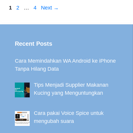
Page
Page
Page
1
2
…
4
Next
→
Recent Posts
Cara Memindahkan WA Android ke iPhone
Tanpa Hilang Data
Tips Menjadi Supplier Makanan
Kucing yang Menguntungkan
Cara pakai Voice Spice untuk
mengubah suara