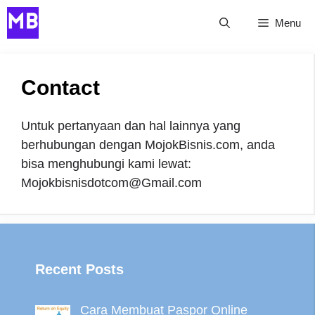
Skip
Menu
to
content
Contact
Untuk pertanyaan dan hal lainnya yang
berhubungan dengan MojokBisnis.com, anda
bisa menghubungi kami lewat:
Mojokbisnisdotcom@Gmail.com
Recent Posts
Cara Membuat Paspor Online