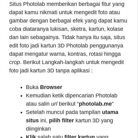
Situs Photolab memberikan berbagai fitur yang
dapat kamu nikmati untuk mengedit foto atau
gambar dengan berbagai efek yang dapat kamu
coba diataranya lukisan, sketra, kartun, kolase
dan lain sebagainya. Tidak hanya itu saja, situs
edit foto jadi kartun 3D Photolab penggunanya
dapat mengatur warna, kontras, rotasi hingga
crop
. Berikut Langkah-langkah untuk mengedit
foto jadi kartun 3D tanpa aplikasi :
Buka
Browser
Kemudian ketik dipencarian Photolab
atau salin
url
berikut “
photolab.
me
”
Setelah muncul pada tampilan
utama
situs
ini,
pilih filter
kartun 3D yang
diinginkan
Klik
salah satu
filter
kartun
yang