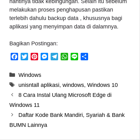
nantinya tidak kebingungan. Selain itu sebelum
melakukan proses penghapusan pastikan
terlebih dahulu backup data , khususnya bagi
aplikasi yang menyimpan data di dalamnya.
Bagikan Postingan:
F
T
P
M
T
W
L
S
a
w
i
e
e
h
i
h
c
i
n
s
l
a
n
a
Categories
Windows
e
t
t
s
e
t
e
r
Tags
unisntall aplikasi
,
windows
,
Windows 10
b
t
e
e
g
s
e
o
e
r
n
r
A
8 Cara Instal Ulang Microsoft Edge di
o
r
e
g
a
p
Windows 11
k
s
e
m
p
Daftar Kode Bank Mandiri, Syariah & Bank
t
r
BUMN Lainnya