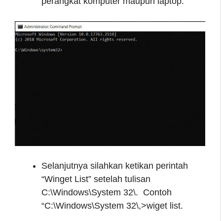
perangkat komputer maupun laptop.
Selanjutnya silahkan ketikan perintah
“Winget List” setelah tulisan
C:\Windows\System 32\. Contoh
“C:\Windows\System 32\,>wiget list.