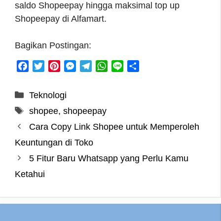
saldo Shopeepay hingga maksimal top up
Shopeepay di Alfamart.
Bagikan Postingan:
F
T
P
M
T
W
L
S
a
w
i
e
e
h
i
h
c
i
n
s
l
a
n
a
Categories
Teknologi
e
t
t
s
e
t
e
r
Tags
shopee
,
shopeepay
b
t
e
e
g
s
e
o
e
r
n
r
A
Cara Copy Link Shopee untuk Memperoleh
o
r
e
g
a
p
Keuntungan di Toko
k
s
e
m
p
5 Fitur Baru Whatsapp yang Perlu Kamu
t
r
Ketahui