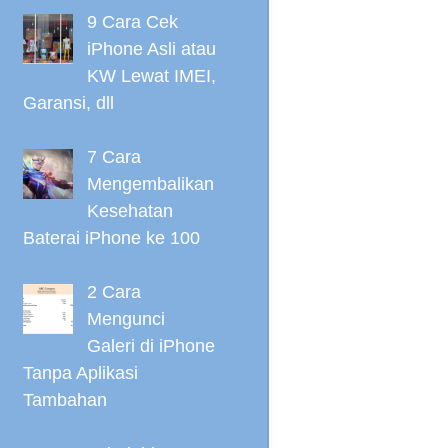
9 Cara Cek
iPhone Asli atau
KW Lewat IMEI,
Garansi, dll
7 Cara
Mengembalikan
Kesehatan
Baterai iPhone ke 100
2 Cara
Mengunci
Galeri di iPhone
Tanpa Aplikasi
Tambahan