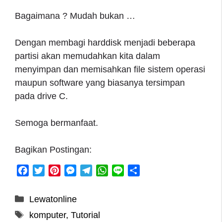
Bagaimana ? Mudah bukan …
Dengan membagi harddisk menjadi beberapa
partisi akan memudahkan kita dalam
menyimpan dan memisahkan file sistem operasi
maupun software yang biasanya tersimpan
pada drive C.
Semoga bermanfaat.
Bagikan Postingan:
F
T
P
M
T
W
L
S
a
w
i
e
e
h
i
h
c
i
n
s
l
a
n
a
Categories
Lewatonline
e
t
t
s
e
t
e
r
Tags
komputer
,
Tutorial
b
t
e
e
g
s
e