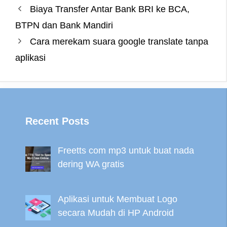
o
e
r
n
r
A
Biaya Transfer Antar Bank BRI ke BCA,
o
r
e
g
a
p
BTPN dan Bank Mandiri
k
s
e
m
p
Cara merekam suara google translate tanpa
t
r
aplikasi
Recent Posts
Freetts com mp3 untuk buat nada
dering WA gratis
Aplikasi untuk Membuat Logo
secara Mudah di HP Android