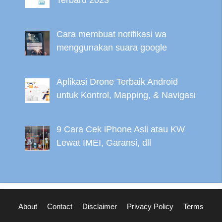
Terbaru 2023
Cara membuat notifikasi wa
menggunakan suara google
Aplikasi Drone Terbaik Android
untuk Kontrol, Mapping, & Navigasi
9 Cara Cek iPhone Asli atau KW
Lewat IMEI, Garansi, dll
About
Contact
Disclaimer
Privacy Policy
Terms