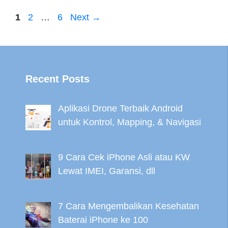
Page
Page
Page
1
2
…
6
Next
→
Recent Posts
Aplikasi Drone Terbaik Android
untuk Kontrol, Mapping, & Navigasi
9 Cara Cek iPhone Asli atau KW
Lewat IMEI, Garansi, dll
7 Cara Mengembalikan Kesehatan
Baterai iPhone ke 100