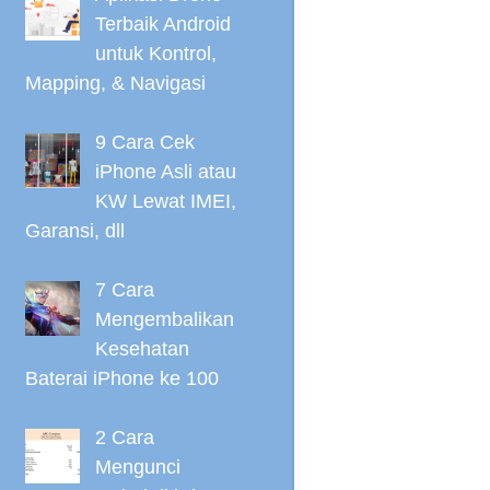
Terbaik Android
untuk Kontrol,
Mapping, & Navigasi
9 Cara Cek
iPhone Asli atau
KW Lewat IMEI,
Garansi, dll
7 Cara
Mengembalikan
Kesehatan
Baterai iPhone ke 100
2 Cara
Mengunci