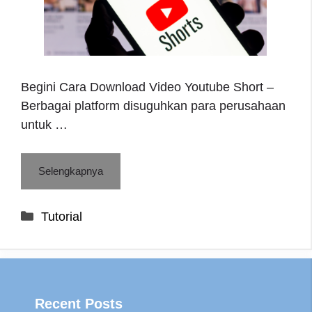
Begini Cara Download Video Youtube Short –
Berbagai platform disuguhkan para perusahaan
untuk …
Selengkapnya
Categories
Tutorial
Recent Posts