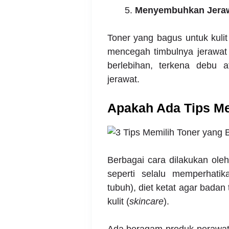
Menyembuhkan Jera
Toner yang bagus untuk kuli
mencegah timbulnya jerawat
berlebihan, terkena debu
jerawat.
Apakah Ada Tips Me
Berbagai cara dilakukan ole
seperti selalu memperhat
tubuh), diet ketat agar bada
kulit (
skincare
).
Ada beragam produk perawatan