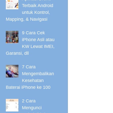
Terbaik Android
untuk Kontrol,
Mapping, & Navigasi
9 Cara Cek
iPhone Asli atau
KW Lewat IMEI,
Garansi, dll
7 Cara
Mengembalikan
Kesehatan
Baterai iPhone ke 100
2 Cara
Mengunci