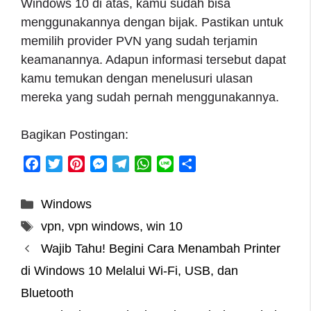
Windows 10 di atas, kamu sudah bisa
menggunakannya dengan bijak. Pastikan untuk
memilih provider PVN yang sudah terjamin
keamanannya. Adapun informasi tersebut dapat
kamu temukan dengan menelusuri ulasan
mereka yang sudah pernah menggunakannya.
Bagikan Postingan:
F
T
P
M
T
W
L
S
a
w
i
e
e
h
i
h
c
i
n
s
l
a
n
a
Categories
Windows
e
t
t
s
e
t
e
r
Tags
vpn
,
vpn windows
,
win 10
b
t
e
e
g
s
e
o
e
r
n
r
A
Wajib Tahu! Begini Cara Menambah Printer
o
r
e
g
a
p
di Windows 10 Melalui Wi-Fi, USB, dan
k
s
e
m
p
Bluetooth
t
r