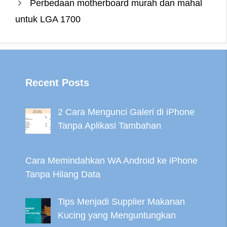
Perbedaan motherboard murah dan mahal
untuk LGA 1700
Recent Posts
2 Cara Mengunci Galeri di iPhone
Tanpa Aplikasi Tambahan
Cara Memindahkan WA Android ke iPhone
Tanpa Hilang Data
Tips Menjadi Supplier Makanan
Kucing yang Menguntungkan