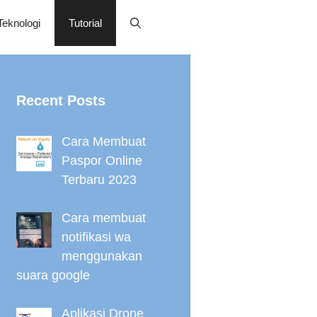
Teknologi
Tutorial
Recent Posts
Cara Membuat
Paspor Online
Terbaru 2023
Cara membuat
notifikasi wa
menggunakan
suara google
Aplikasi Drone