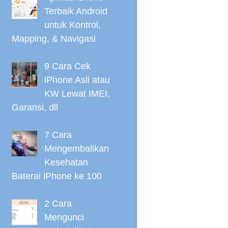
Terbaik Android
untuk Kontrol,
Mapping, & Navigasi
9 Cara Cek
iPhone Asli atau
KW Lewat IMEI,
Garansi, dll
7 Cara
Mengembalikan
Kesehatan
Baterai iPhone ke 100
2 Cara
Mengunci