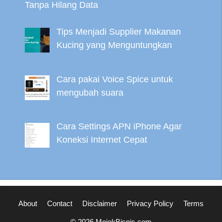
Tanpa Hilang Data
Tips Menjadi Supplier Makanan
Kucing yang Menguntungkan
Cara pakai Voice Spice untuk
mengubah suara
Cara Settings APN iPhone Agar
Koneksi Internet Cepat
About
Contact
Disclaimer
Privacy Policy
Terms
© 2026 MojokBisnis.com