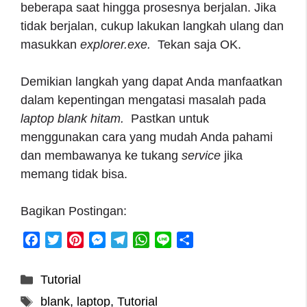
beberapa saat hingga prosesnya berjalan. Jika
tidak berjalan, cukup lakukan langkah ulang dan
masukkan
explorer.exe.
Tekan saja OK.
Demikian langkah yang dapat Anda manfaatkan
dalam kepentingan mengatasi masalah pada
laptop blank hitam.
Pastkan untuk
menggunakan cara yang mudah Anda pahami
dan membawanya ke tukang
service
jika
memang tidak bisa.
Bagikan Postingan:
F
T
P
M
T
W
L
S
a
w
i
e
e
h
i
h
c
i
n
s
l
a
n
a
Categories
Tutorial
e
t
t
s
e
t
e
r
Tags
blank
,
laptop
,
Tutorial
b
t
e
e
g
s
e