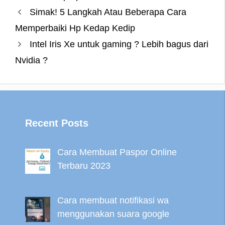
o
e
r
n
r
A
Simak! 5 Langkah Atau Beberapa Cara
o
r
e
g
a
p
Memperbaiki Hp Kedap Kedip
k
s
e
m
p
Intel Iris Xe untuk gaming ? Lebih bagus dari
t
r
Nvidia ?
Recent Posts
Cara Membuat Paspor Online
Terbaru 2023
Cara membuat notifikasi wa
menggunakan suara google