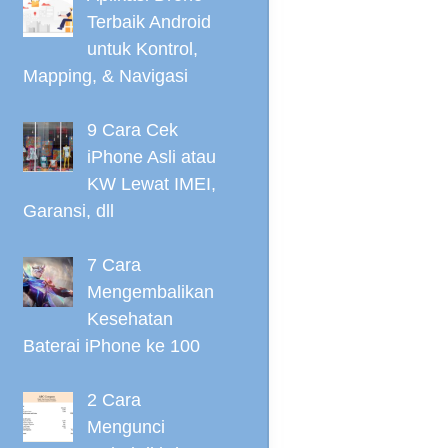
Terbaik Android
untuk Kontrol,
Mapping, & Navigasi
9 Cara Cek
iPhone Asli atau
KW Lewat IMEI,
Garansi, dll
7 Cara
Mengembalikan
Kesehatan
Baterai iPhone ke 100
2 Cara
Mengunci