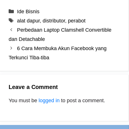
a
w
i
e
e
h
i
h
c
i
n
s
l
a
n
a
Categories
Ide Bisnis
e
t
t
s
e
t
e
r
Tags
alat dapur
,
distributor
,
perabot
b
t
e
e
g
s
e
o
e
r
n
r
A
Perbedaan Laptop Clamshell Convertible
o
r
e
g
a
p
dan Detachable
k
s
e
m
p
6 Cara Membuka Akun Facebook yang
t
r
Terkunci Tiba-tiba
Leave a Comment
You must be
logged in
to post a comment.