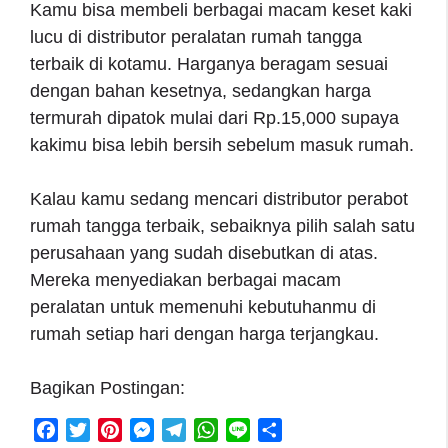
Kamu bisa membeli berbagai macam keset kaki
lucu di distributor peralatan rumah tangga
terbaik di kotamu. Harganya beragam sesuai
dengan bahan kesetnya, sedangkan harga
termurah dipatok mulai dari Rp.15,000 supaya
kakimu bisa lebih bersih sebelum masuk rumah.
Kalau kamu sedang mencari distributor perabot
rumah tangga terbaik, sebaiknya pilih salah satu
perusahaan yang sudah disebutkan di atas.
Mereka menyediakan berbagai macam
peralatan untuk memenuhi kebutuhanmu di
rumah setiap hari dengan harga terjangkau.
Bagikan Postingan:
F
T
P
M
T
W
L
S