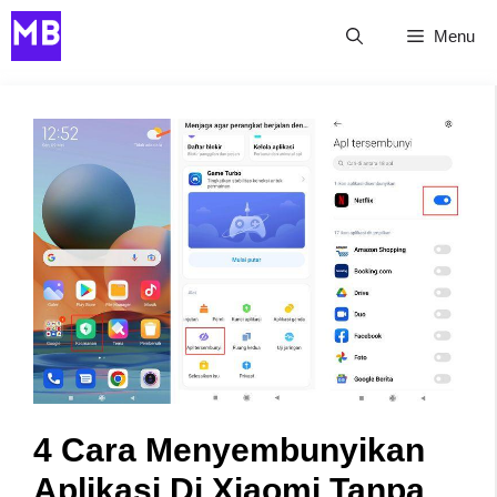
Skip
Menu
to
content
4 Cara Menyembunyikan
Aplikasi Di Xiaomi Tanpa