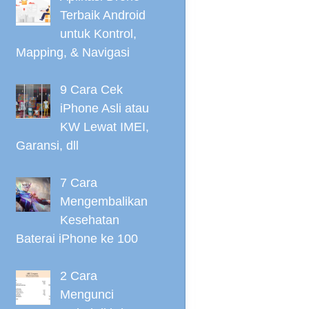
Terbaik Android
untuk Kontrol,
Mapping, & Navigasi
9 Cara Cek
iPhone Asli atau
KW Lewat IMEI,
Garansi, dll
7 Cara
Mengembalikan
Kesehatan
Baterai iPhone ke 100
2 Cara
Mengunci