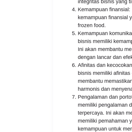
integritas bisnis yang ti
Kemampuan finansial: P
kemampuan finansial ya
frozen food.
Kemampuan komunikasi
bisnis memiliki kemam
Ini akan membantu mem
dengan lancar dan efekt
Afinitas dan kecocoka
bisnis memiliki afinita
membantu memastikan 
harmonis dan menyen
Pengalaman dan portofo
memiliki pengalaman da
terpercaya. Ini akan 
memiliki pemahaman ya
kemampuan untuk menge