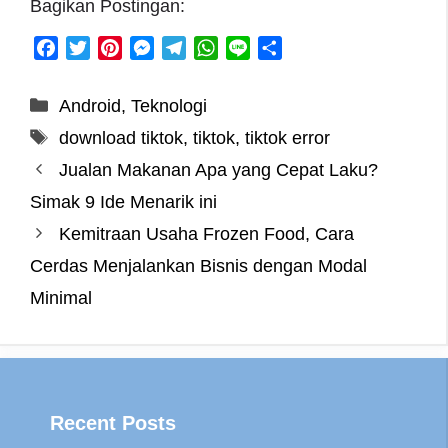
Bagikan Postingan:
F
T
P
M
T
W
L
S
a
w
i
e
e
h
i
h
c
i
n
s
l
a
n
a
Categories
Android
,
Teknologi
e
t
t
s
e
t
e
r
Tags
download tiktok
,
tiktok
,
tiktok error
b
t
e
e
g
s
e
o
e
r
n
r
A
Jualan Makanan Apa yang Cepat Laku?
o
r
e
g
a
p
Simak 9 Ide Menarik ini
k
s
e
m
p
Kemitraan Usaha Frozen Food, Cara
t
r
Cerdas Menjalankan Bisnis dengan Modal
Minimal
Recent Posts