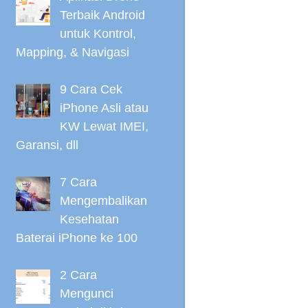
Terbaik Android
untuk Kontrol,
Mapping, & Navigasi
9 Cara Cek
iPhone Asli atau
KW Lewat IMEI,
Garansi, dll
7 Cara
Mengembalikan
Kesehatan
Baterai iPhone ke 100
2 Cara
Mengunci