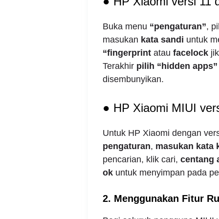
● HP Xiaomi versi 11 
Buka menu
“pengaturan”
, p
masukan
kata sandi
untuk m
“fingerprint
atau
facelock
ji
Terakhir
pilih “hidden apps”
disembunyikan.
● HP Xiaomi MIUI vers
Untuk HP Xiaomi dengan vers
pengaturan
,
masukan kata
pencarian, klik cari,
centang a
ok
untuk menyimpan pada pe
2. Menggunakan Fitur R