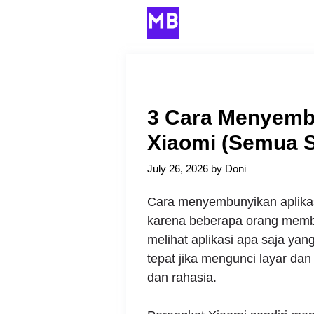
Skip
to
content
3 Cara Menyembu
Xiaomi (Semua S
July 26, 2026
by
Doni
Cara menyembunyikan aplikasi
karena beberapa orang membut
melihat aplikasi apa saja yan
tepat jika mengunci layar dan
dan rahasia.