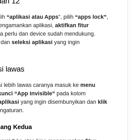
dan 12
ilih
“aplikasi atau Apps
”, pilih
“apps lock”
,
engamankan aplikasi,
aktifkan fitur
ka perlu dan device sudah mendukung.
dan
seleksi aplikasi
yang ingin
i lawas
i lebih lawas caranya masuk ke
menu
kunci “App Invisible”
pada kolom
plikasi
yang ingin disembunyikan dan
klik
ngaturan.
uang Kedua