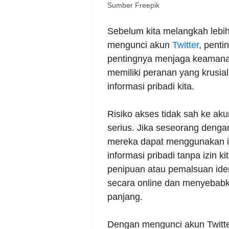
Sumber Freepik
Sebelum kita melangkah lebi
mengunci akun
Twitter
, pent
pentingnya menjaga keamanan
memiliki peranan yang krusia
informasi pribadi kita.
Risiko akses tidak sah ke aku
serius. Jika seseorang dengan
mereka dapat menggunakan id
informasi pribadi tanpa izin 
penipuan atau pemalsuan ident
secara online dan menyebab
panjang.
Dengan mengunci akun Twitter