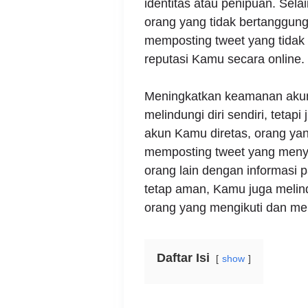
identitas atau penipuan. Selai
orang yang tidak bertanggun
memposting tweet yang tidak
reputasi Kamu secara online.
Meningkatkan keamanan akun
melindungi diri sendiri, tetap
akun Kamu diretas, orang yan
memposting tweet yang men
orang lain dengan informasi
tetap aman, Kamu juga melind
orang yang mengikuti dan m
Daftar Isi
show