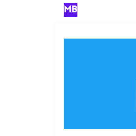
Skip
to
content