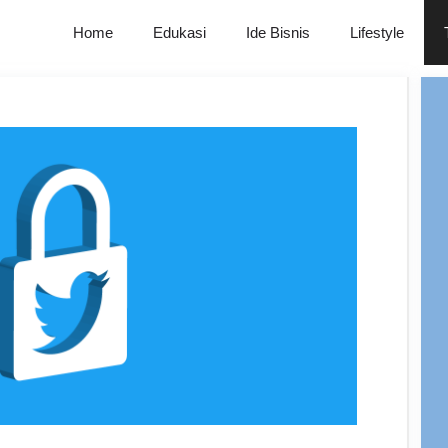
Home
Edukasi
Ide Bisnis
Lifestyle