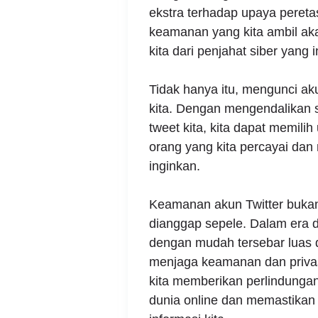
ekstra terhadap upaya pereta
keamanan yang kita ambil ak
kita dari penjahat siber yang 
Tidak hanya itu, mengunci ak
kita. Dengan mengendalikan 
tweet kita, kita dapat memili
orang yang kita percayai dan
inginkan.
Keamanan akun Twitter bukan
dianggap sepele. Dalam era dig
dengan mudah tersebar luas da
menjaga keamanan dan privasi
kita memberikan perlindunga
dunia online dan memastikan 