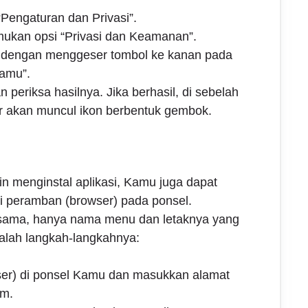
 “Pengaturan dan Privasi”.
mukan opsi “Privasi dan Keamanan”.
r dengan menggeser tombol ke kanan pada
Kamu”.
 periksa hasilnya. Jika berhasil, di sebelah
 akan muncul ikon berbentuk gembok.
in menginstal aplikasi, Kamu juga dapat
i peramban (browser) pada ponsel.
sama, hanya nama menu dan letaknya yang
adalah langkah-langkahnya:
er) di ponsel Kamu dan masukkan alamat
om.