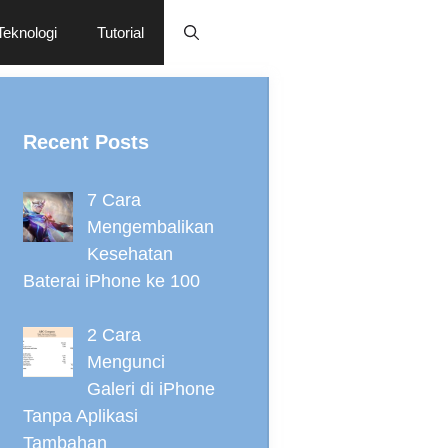
Teknologi
Tutorial
Recent Posts
7 Cara
Mengembalikan
Kesehatan
Baterai iPhone ke 100
2 Cara
Mengunci
Galeri di iPhone
Tanpa Aplikasi
Tambahan