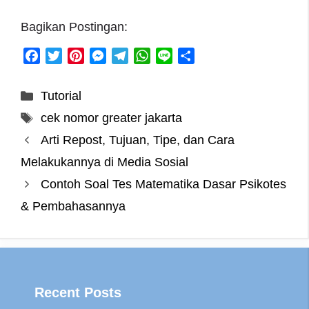
Bagikan Postingan:
F
T
P
M
T
W
L
S
a
w
i
e
e
h
i
h
c
i
n
s
l
a
n
a
Categories
Tutorial
e
t
t
s
e
t
e
r
Tags
cek nomor greater jakarta
b
t
e
e
g
s
e
o
e
r
n
r
A
Arti Repost, Tujuan, Tipe, dan Cara
o
r
e
g
a
p
Melakukannya di Media Sosial
k
s
e
m
p
Contoh Soal Tes Matematika Dasar Psikotes
t
r
& Pembahasannya
Recent Posts