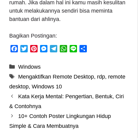
rumah. Jika dalam hal ini kamu masih kesulitan
untuk melakukannya sendiri bisa meminta
bantuan dari ahlinya.
Bagikan Postingan:
F
T
P
M
T
W
L
S
a
w
i
e
e
h
i
h
c
i
n
s
l
a
n
a
Categories
Windows
e
t
t
s
e
t
e
r
Tags
Mengaktifkan Remote Desktop
,
rdp
,
remote
b
t
e
e
g
s
e
o
e
r
n
r
A
desktop
,
Windows 10
o
r
e
g
a
p
Kata Kerja Mental: Pengertian, Bentuk, Ciri
k
s
e
m
p
& Contohnya
t
r
10+ Contoh Poster Lingkungan Hidup
Simple & Cara Membuatnya