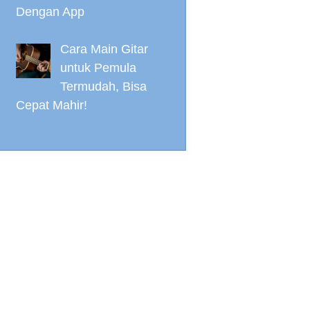
Dengan App
Cara Main Gitar
untuk Pemula
Termudah, Bisa
Cepat Mahir!