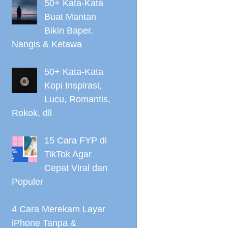
50+ Kata-Kata
Buat Mantan
Bikin Baper,
Nangis & Ketawa
50+ Kata-Kata
Kopi Inspirasi,
Lucu, Romantis,
Rokok, dll
15 Cara FYP di
TikTok Agar
Cepat Viral dan
Populer
4 Cara Merekam Layar
iPhone Tanpa &