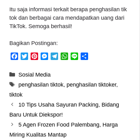
Itu saja informasi terkait berapa penghasilan tik
tok dan berbagai cara mendapatkan uang dari
TikTok. Semoga berhasil!
Bagikan Postingan:
F
T
P
M
T
W
L
S
a
w
i
e
e
h
i
h
c
i
n
s
l
a
n
a
Categories
Sosial Media
e
t
t
s
e
t
e
r
Tags
penghasilan tiktok
,
penghasilan tiktoker
,
b
t
e
e
g
s
e
o
e
r
n
r
A
tiktok
o
r
e
g
a
p
10 Tips Usaha Sayuran Packing, Bidang
k
s
e
m
p
Baru Untuk Diekspor!
t
r
5 Agen Frozen Food Palembang, Harga
Miring Kualitas Mantap