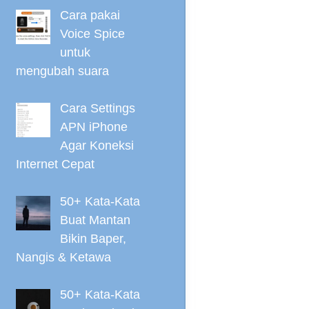
Cara pakai
Voice Spice
untuk
mengubah suara
Cara Settings
APN iPhone
Agar Koneksi
Internet Cepat
50+ Kata-Kata
Buat Mantan
Bikin Baper,
Nangis & Ketawa
50+ Kata-Kata