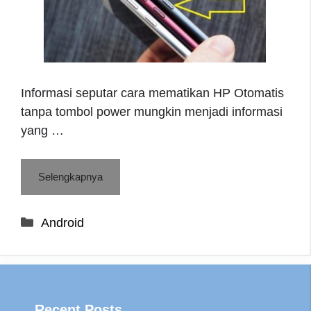
Informasi seputar cara mematikan HP Otomatis
tanpa tombol power mungkin menjadi informasi
yang …
Selengkapnya
Categories
Android
Recent Posts