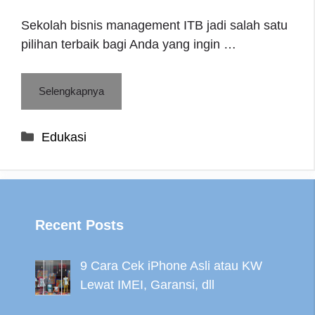
Sekolah bisnis management ITB jadi salah satu
pilihan terbaik bagi Anda yang ingin …
Selengkapnya
Categories
Edukasi
Recent Posts
9 Cara Cek iPhone Asli atau KW
Lewat IMEI, Garansi, dll