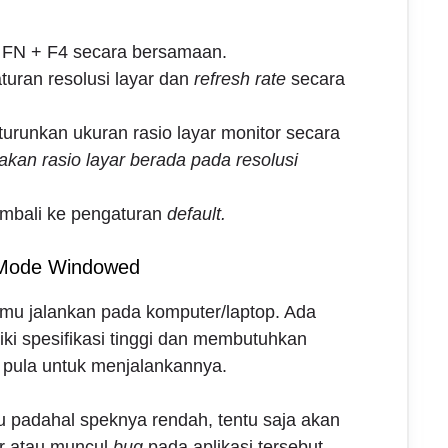
l FN + F4 secara bersamaan.
uran resolusi layar dan
refresh rate
secara
 turunkan ukuran rasio layar monitor secara
akan rasio layar berada pada resolusi
embali ke pengaturan
default.
a Mode Windowed
mu jalankan pada komputer/laptop. Ada
iki spesifikasi tinggi dan membutuhkan
i pula untuk menjalankannya.
 padahal speknya rendah, tentu saja akan
r atau muncul
bug
pada aplikasi tersebut.