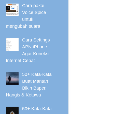
Cara pakai
Voice Spice
untuk
mengubah suara
Cara Settings
APN iPhone
Agar Koneksi
Internet Cepat
50+ Kata-Kata
Buat Mantan
Bikin Baper,
Nangis & Ketawa
50+ Kata-Kata