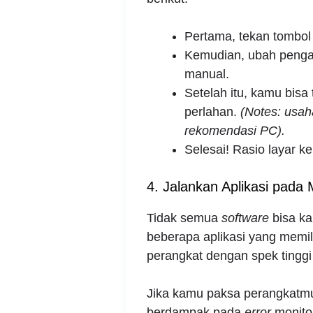
Pertama, tekan tombo
Kemudian, ubah pengat
manual.
Setelah itu, kamu bisa
perlahan.
(Notes: usah
rekomendasi PC).
Selesai! Rasio layar k
4. Jalankan Aplikasi pad
Tidak semua
software
bisa ka
beberapa aplikasi yang memil
perangkat dengan spek tingg
Jika kamu paksa perangkatmu
berdampak pada
error
monito