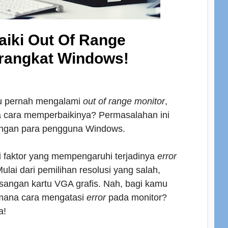
iki Out Of Range
rangkat Windows!
u pernah mengalami
out of range monitor
,
 cara memperbaikinya? Permasalahan ini
langan para pengguna Windows.
i faktor yang mempengaruhi terjadinya
error
ulai dari pemilihan resolusi yang salah,
angan kartu VGA grafis. Nah, bagi kamu
imana cara mengatasi
error
pada monitor?
a!