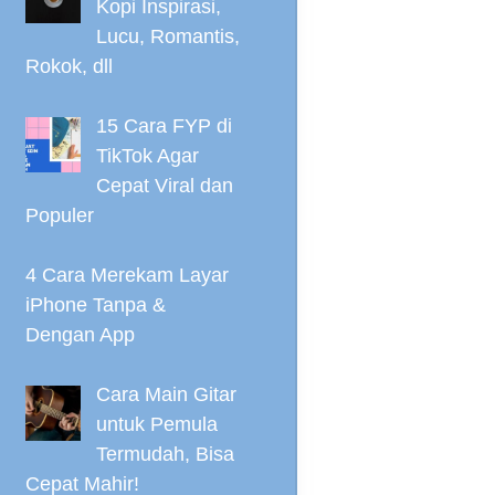
Kopi Inspirasi,
Lucu, Romantis,
Rokok, dll
15 Cara FYP di
TikTok Agar
Cepat Viral dan
Populer
4 Cara Merekam Layar
iPhone Tanpa &
Dengan App
Cara Main Gitar
untuk Pemula
Termudah, Bisa
Cepat Mahir!