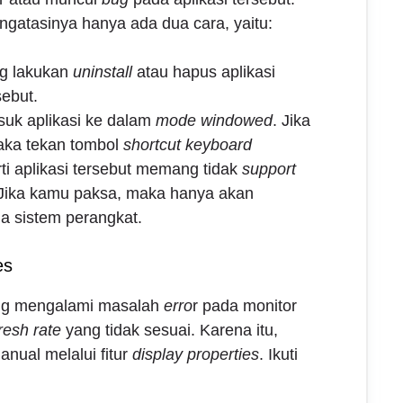
ngatasinya hanya ada dua cara, yaitu:
ng lakukan
uninstall
atau hapus aplikasi
sebut.
uk aplikasi ke dalam
mode windowed
. Jika
ka tekan tombol
shortcut keyboard
ti aplikasi tersebut memang tidak
support
Jika kamu paksa, maka hanya akan
a sistem perangkat.
es
ng mengalami masalah
erro
r pada monitor
resh rate
yang tidak sesuai. Karena itu,
anual melalui fitur
display properties
. Ikuti