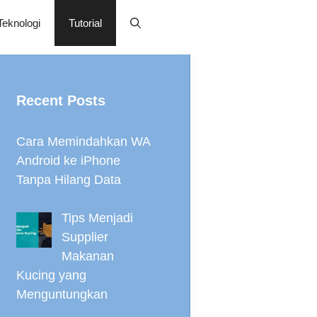
Teknologi
Tutorial
Recent Posts
Cara Memindahkan WA
Android ke iPhone
Tanpa Hilang Data
Tips Menjadi
Supplier
Makanan
Kucing yang
Menguntungkan