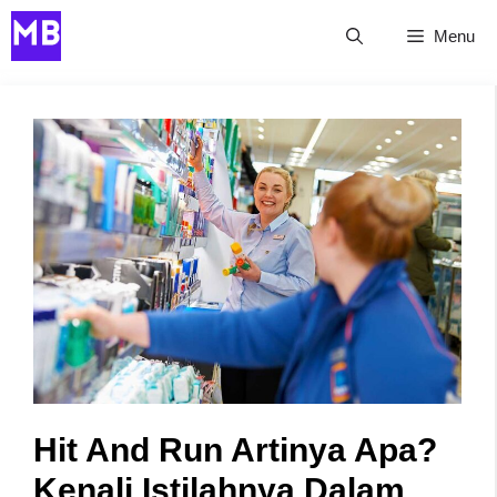
Skip
Menu
to
content
Hit And Run Artinya Apa?
Kenali Istilahnya Dalam