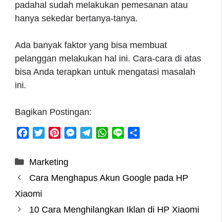
padahal sudah melakukan pemesanan atau
hanya sekedar bertanya-tanya.
Ada banyak faktor yang bisa membuat
pelanggan melakukan hal ini. Cara-cara di atas
bisa Anda terapkan untuk mengatasi masalah
ini.
Bagikan Postingan:
F
T
P
M
T
W
L
S
a
w
i
e
e
h
i
h
c
i
n
s
l
a
n
a
Categories
Marketing
e
t
t
s
e
t
e
r
Cara Menghapus Akun Google pada HP
b
t
e
e
g
s
e
o
e
r
n
r
A
Xiaomi
o
r
e
g
a
p
10 Cara Menghilangkan Iklan di HP Xiaomi
k
s
e
m
p