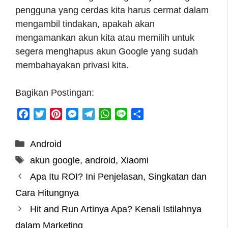
pengguna yang cerdas kita harus cermat dalam
mengambil tindakan, apakah akan
mengamankan akun kita atau memilih untuk
segera menghapus akun Google yang sudah
membahayakan privasi kita.
Bagikan Postingan:
F
T
P
M
T
W
L
S
a
w
i
e
e
h
i
h
c
i
n
s
l
a
n
a
Categories
Android
e
t
t
s
e
t
e
r
Tags
akun google
,
android
,
Xiaomi
b
t
e
e
g
s
e
o
e
r
n
r
A
Apa Itu ROI? Ini Penjelasan, Singkatan dan
o
r
e
g
a
p
Cara Hitungnya
k
s
e
m
p
Hit and Run Artinya Apa? Kenali Istilahnya
t
r
dalam Marketing