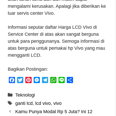
mengalami kerusakan. Apalagi jika diberikan ke
luar servis center Vivo.
Informasi seputar daftar Harga LCD Vivo di
Service Center di atas akan sangat berguna
untuk para penggunanya. Semoga informasi di
atas berguna untuk pemakai hp Vivo yang mau
mengganti LCD.
Bagikan Postingan:
F
T
P
M
T
W
L
S
a
w
i
e
e
h
i
h
c
i
n
s
l
a
n
a
Categories
Teknologi
e
t
t
s
e
t
e
r
Tags
ganti lcd
,
lcd vivo
,
vivo
b
t
e
e
g
s
e
o
e
r
n
r
A
Kamu Punya Modal Rp 5 Juta? Ini 12