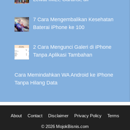
7 Cara Mengembalikan Kesehatan
Baterai iPhone ke 100
2 Cara Mengunci Galeri di iPhone
Tanpa Aplikasi Tambahan
Cara Memindahkan WA Android ke iPhone
Tanpa Hilang Data
About
Contact
Disclaimer
Privacy Policy
Terms
© 2026 MojokBisnis.com