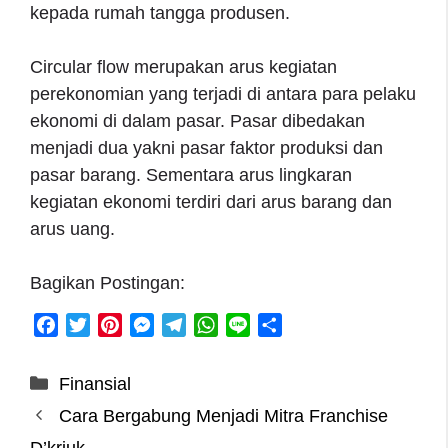
kepada rumah tangga produsen.
Circular flow merupakan arus kegiatan
perekonomian yang terjadi di antara para pelaku
ekonomi di dalam pasar. Pasar dibedakan
menjadi dua yakni pasar faktor produksi dan
pasar barang. Sementara arus lingkaran
kegiatan ekonomi terdiri dari arus barang dan
arus uang.
Bagikan Postingan:
F
T
P
M
T
W
L
S
a
w
i
e
e
h
i
h
c
i
n
s
l
a
n
a
Categories
Finansial
e
t
t
s
e
t
e
r
Cara Bergabung Menjadi Mitra Franchise
b
t
e
e
g
s
e
o
e
r
n
r
A
D’kriuk