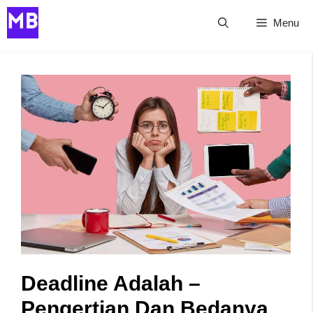
Skip
Menu
to
content
Deadline Adalah –
Pengertian Dan Bedanya