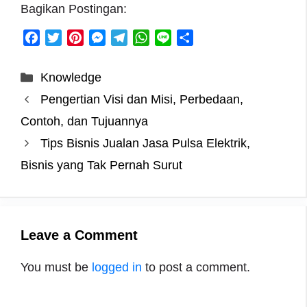
Bagikan Postingan:
F
T
P
M
T
W
L
S
a
w
i
e
e
h
i
h
c
i
n
s
l
a
n
a
Categories
Knowledge
e
t
t
s
e
t
e
r
Pengertian Visi dan Misi, Perbedaan,
b
t
e
e
g
s
e
o
e
r
n
r
A
Contoh, dan Tujuannya
o
r
e
g
a
p
Tips Bisnis Jualan Jasa Pulsa Elektrik,
k
s
e
m
p
Bisnis yang Tak Pernah Surut
t
r
Leave a Comment
You must be
logged in
to post a comment.