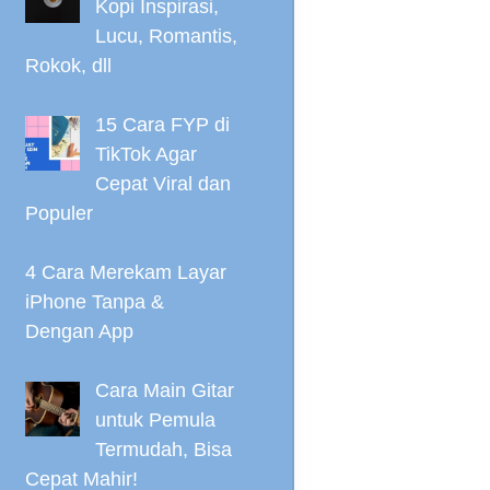
Kopi Inspirasi,
Lucu, Romantis,
Rokok, dll
15 Cara FYP di
TikTok Agar
Cepat Viral dan
Populer
4 Cara Merekam Layar
iPhone Tanpa &
Dengan App
Cara Main Gitar
untuk Pemula
Termudah, Bisa
Cepat Mahir!