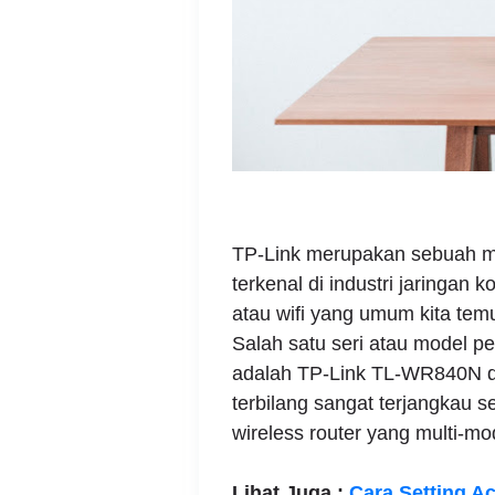
TP-Link merupakan sebuah me
terkenal di industri jaringan
atau wifi yang umum kita tem
Salah satu seri atau model p
adalah TP-Link TL-WR840N 
terbilang sangat terjangkau s
wireless router yang multi-mo
Lihat Juga :
Cara Setting A