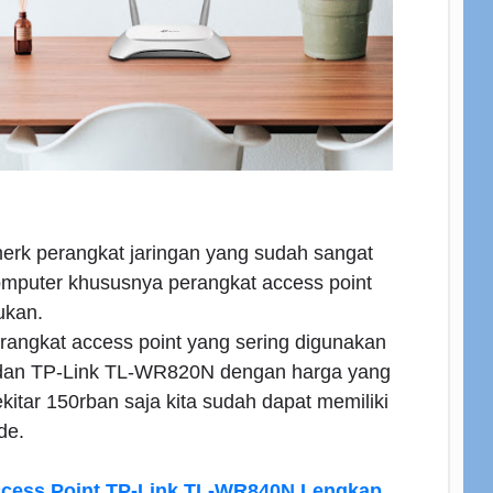
rk perangkat jaringan yang sudah sangat
 komputer khususnya perangkat access point
ukan.
erangkat access point yang sering digunakan
dan TP-Link TL-WR820N dengan harga yang
ekitar 150rban saja kita sudah dapat memiliki
de.
ccess Point TP-Link TL-WR840N Lengkap