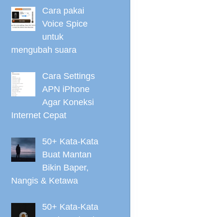
Cara pakai
Voice Spice
untuk
mengubah suara
Cara Settings
APN iPhone
Agar Koneksi
Internet Cepat
50+ Kata-Kata
Buat Mantan
Bikin Baper,
Nangis & Ketawa
50+ Kata-Kata