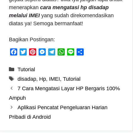
menerapkan
cara mengatasi hp disadap
melalui IMEI
yang sudah direkomendasikan
diatas ya! Semoga bermanfaat!
Bagikan Postingan:
F
T
P
M
T
W
L
S
a
w
i
e
e
h
i
h
c
i
n
s
l
a
n
a
Categories
Tutorial
e
t
t
s
e
t
e
r
Tags
disadap
,
Hp
,
IMEI
,
Tutorial
b
t
e
e
g
s
e
o
e
r
n
r
A
7 Cara Mengatasi Layar HP Bergaris 100%
o
r
e
g
a
p
Ampuh
k
s
e
m
p
Aplikasi Pencatat Pengeluaran Harian
t
r
Pribadi di Android