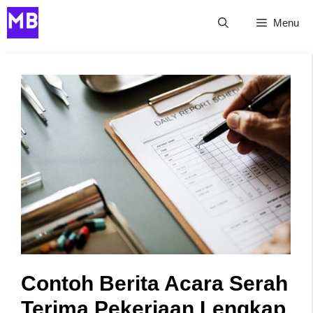
Skip
Menu
to
content
Contoh Berita Acara Serah
Terima Pekerjaan Lengkap