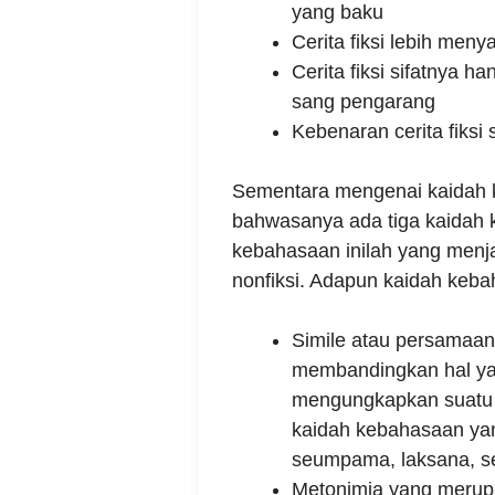
yang baku
Cerita fiksi lebih me
Cerita fiksi sifatnya h
sang pengarang
Kebenaran cerita fiksi s
Sementara mengenai kaidah ke
bahwasanya ada tiga kaidah
kebahasaan inilah yang menja
nonfiksi. Adapun kaidah kebah
Simile atau persamaan
membandingkan hal yan
mengungkapkan suatu h
kaidah kebahasaan yan
seumpama, laksana, se
Metonimia yang merupa