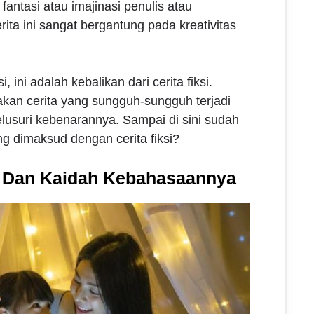
fantasi atau imajinasi penulis atau
rita ini sangat bergantung pada kreativitas
 ini adalah kebalikan dari cerita fiksi.
pakan cerita yang sungguh-sungguh terjadi
elusuri kebenarannya. Sampai di sini sudah
 dimaksud dengan cerita fiksi?
ksi Dan Kaidah Kebahasaannya