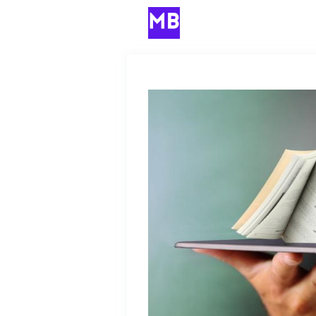
Skip
to
content