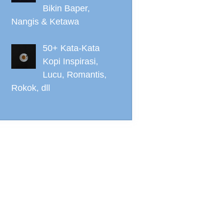
Bikin Baper,
Nangis & Ketawa
50+ Kata-Kata
Kopi Inspirasi,
Lucu, Romantis,
Rokok, dll