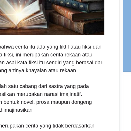
hwa cerita itu ada yang fiktif atau fiksi dan
a fiksi, ini merupakan cerita rekaan atau
 asal kata fiksi itu sendiri yang berasal dari
yang artinya khayalan atau rekaan.
alah satu cabang dari sastra yang pada
asilkan merupakan narasi imajinatif.
am bentuk novel, prosa maupun dongeng
iimajinasikan
i merupakan cerita yang tidak berdasarkan