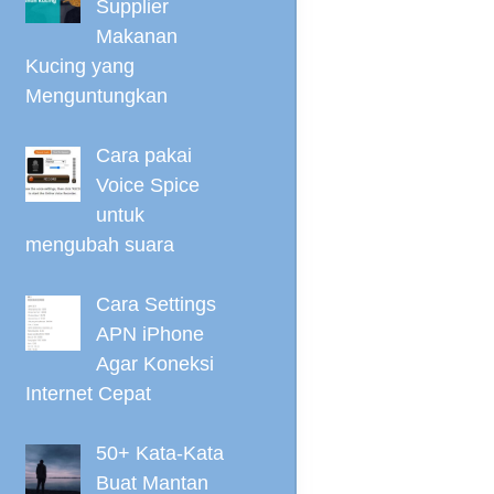
Supplier
Makanan
Kucing yang
Menguntungkan
Cara pakai
Voice Spice
untuk
mengubah suara
Cara Settings
APN iPhone
Agar Koneksi
Internet Cepat
50+ Kata-Kata
Buat Mantan