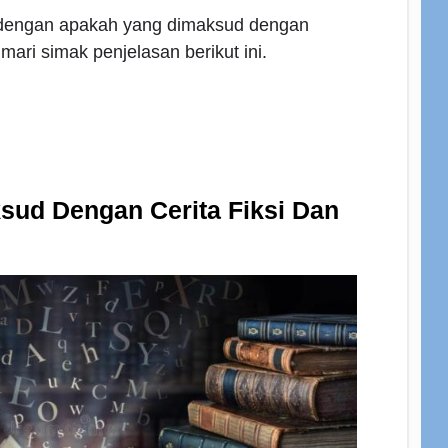
dengan apakah yang dimaksud dengan
ni, mari simak penjelasan berikut ini.
ud Dengan Cerita Fiksi Dan