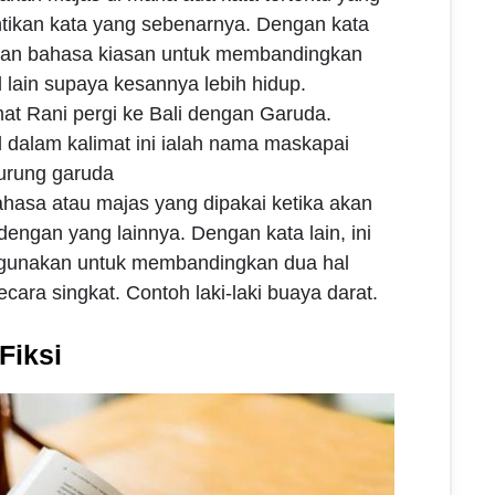
tikan kata yang sebenarnya. Dengan kata
akan bahasa kiasan untuk membandingkan
 lain supaya kesannya lebih hidup.
at Rani pergi ke Bali dengan Garuda.
dalam kalimat ini ialah nama maskapai
urung garuda
ahasa atau majas yang dipakai ketika akan
ngan yang lainnya. Dengan kata lain, ini
igunakan untuk membandingkan dua hal
cara singkat. Contoh laki-laki buaya darat.
Fiksi