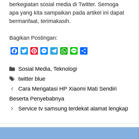
berkegiatan sosial media di Twitter. Semoga
apa yang kita sampaikan pada artikel ini dapat
bermanfaat, terimakasih.
Bagikan Postingan:
F
T
P
M
T
W
L
S
a
w
i
e
e
h
i
h
c
i
n
s
l
a
n
a
Categories
Sosial Media
,
Teknologi
e
t
t
s
e
t
e
r
Tags
twitter blue
b
t
e
e
g
s
e
o
e
r
n
r
A
Cara Mengatasi HP Xiaomi Mati Sendiri
o
r
e
g
a
p
Beserta Penyebabnya
k
s
e
m
p
Service tv samsung terdekat alamat lengkap
t
r