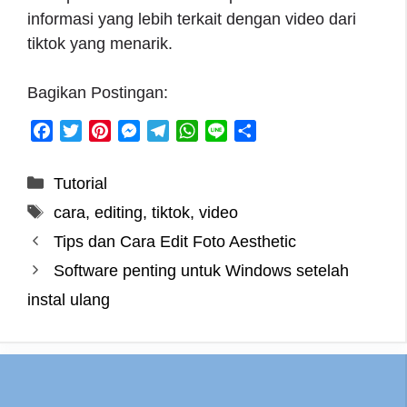
informasi yang lebih terkait dengan video dari
tiktok yang menarik.
Bagikan Postingan:
F
T
P
M
T
W
L
S
a
w
i
e
e
h
i
h
c
i
n
s
l
a
n
a
Categories
Tutorial
e
t
t
s
e
t
e
r
Tags
cara
,
editing
,
tiktok
,
video
b
t
e
e
g
s
e
o
e
r
n
r
A
Tips dan Cara Edit Foto Aesthetic
o
r
e
g
a
p
Software penting untuk Windows setelah
k
s
e
m
p
instal ulang
t
r