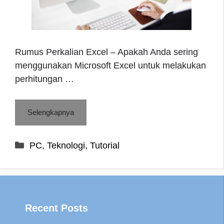
Rumus Perkalian Excel – Apakah Anda sering
menggunakan Microsoft Excel untuk melakukan
perhitungan …
Selengkapnya
Categories
PC
,
Teknologi
,
Tutorial
Recent Posts