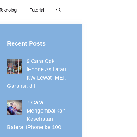
Teknologi
Tutorial
Recent Posts
9 Cara Cek
iPhone Asli atau
KW Lewat IMEI,
Garansi, dll
7 Cara
Mengembalikan
Kesehatan
Baterai iPhone ke 100