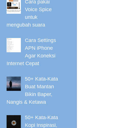
Cara pakai
Voice Spice
untuk
mengubah suara
Cara Settings
APN iPhone
Agar Koneksi
Internet Cepat
50+ Kata-Kata
Buat Mantan
Bikin Baper,
Nangis & Ketawa
50+ Kata-Kata
Kopi Inspirasi,