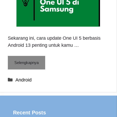
Sekarang ini, cara update One UI 5 berbasis
Android 13 penting untuk kamu …
Selengkapnya
Categories
Android
Recent Posts