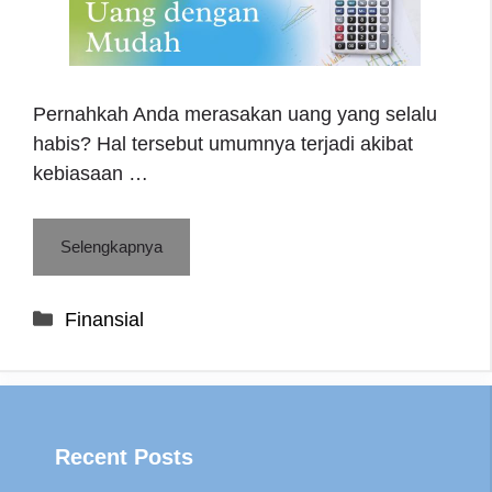
Pernahkah Anda merasakan uang yang selalu
habis? Hal tersebut umumnya terjadi akibat
kebiasaan …
Selengkapnya
Categories
Finansial
Recent Posts