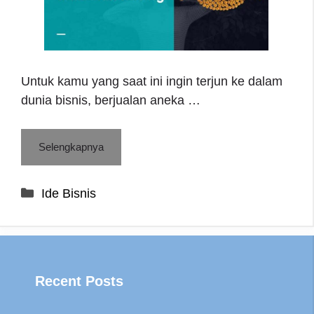
Untuk kamu yang saat ini ingin terjun ke dalam
dunia bisnis, berjualan aneka …
Selengkapnya
Categories
Ide Bisnis
Recent Posts