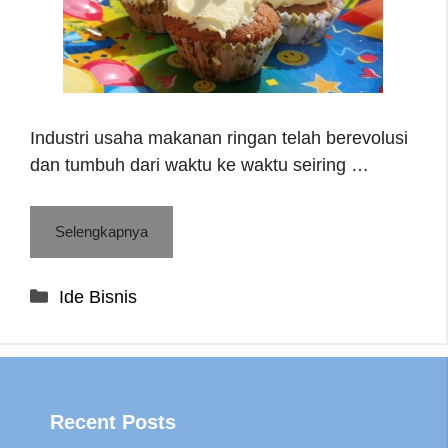
Industri usaha makanan ringan telah berevolusi
dan tumbuh dari waktu ke waktu seiring …
Selengkapnya
Categories
Ide Bisnis
Recent Posts