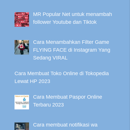
MR Popular Net untuk menambah
follower Youtube dan Tiktok
Cara Menambahkan Filter Game
FLYING FACE di Instagram Yang
Sedang VIRAL
Cara Membuat Toko Online di Tokopedia
Lewat HP 2023
Cara Membuat Paspor Online
Terbaru 2023
Cara membuat notifikasi wa