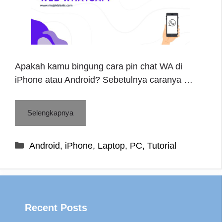
Apakah kamu bingung cara pin chat WA di
iPhone atau Android? Sebetulnya caranya …
Selengkapnya
Categories
Android
,
iPhone
,
Laptop
,
PC
,
Tutorial
Recent Posts