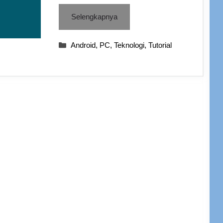
Selengkapnya
Categories
Android
,
PC
,
Teknologi
,
Tutorial