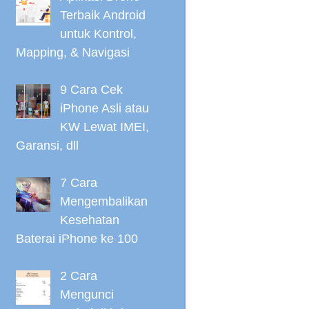
Terbaik Android
untuk Kontrol,
Mapping, & Navigasi
9 Cara Cek
iPhone Asli atau
KW Lewat IMEI,
Garansi, dll
7 Cara
Mengembalikan
Kesehatan
Baterai iPhone ke 100
2 Cara
Mengunci