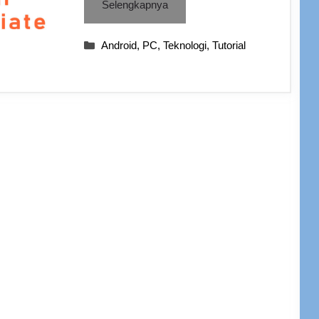
Selengkapnya
Categories
Android
,
PC
,
Teknologi
,
Tutorial