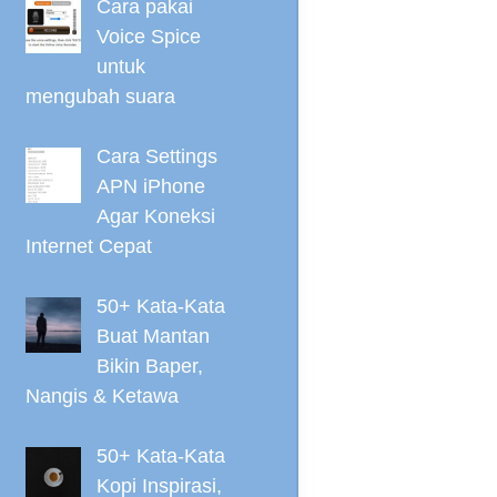
Cara pakai
Voice Spice
untuk
mengubah suara
Cara Settings
APN iPhone
Agar Koneksi
Internet Cepat
50+ Kata-Kata
Buat Mantan
Bikin Baper,
Nangis & Ketawa
50+ Kata-Kata
Kopi Inspirasi,