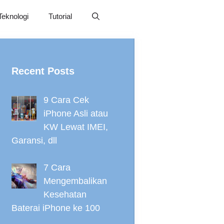
Teknologi
Tutorial
Recent Posts
9 Cara Cek
iPhone Asli atau
KW Lewat IMEI,
Garansi, dll
7 Cara
Mengembalikan
Kesehatan
Baterai iPhone ke 100